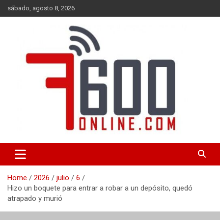
Skip
sábado, agosto 8, 2026
to
content
Portal de noticias de Mar del Plata con toda la información local,
7600 online
nacional e internacional, deportiva y cultural.
Home
2026
julio
6
Hizo un boquete para entrar a robar a un depósito, quedó
atrapado y murió