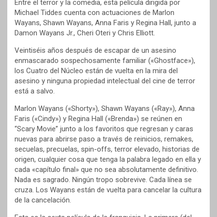
Entre el terror y la comedia, esta película dirigida por
Michael Tiddes cuenta con actuaciones de Marlon
Wayans, Shawn Wayans, Anna Faris y Regina Hall, junto a
Damon Wayans Jr., Cheri Oteri y Chris Elliott.
Veintiséis años después de escapar de un asesino
enmascarado sospechosamente familiar («Ghostface»),
los Cuatro del Núcleo están de vuelta en la mira del
asesino y ninguna propiedad intelectual del cine de terror
está a salvo.
Marlon Wayans («Shorty»), Shawn Wayans («Ray»), Anna
Faris («Cindy») y Regina Hall («Brenda») se reúnen en
“Scary Movie” junto a los favoritos que regresan y caras
nuevas para abrirse paso a través de reinicios, remakes,
secuelas, precuelas, spin-offs, terror elevado, historias de
origen, cualquier cosa que tenga la palabra legado en ella y
cada «capítulo final» que no sea absolutamente definitivo.
Nada es sagrado. Ningún tropo sobrevive. Cada línea se
cruza. Los Wayans están de vuelta para cancelar la cultura
de la cancelación.