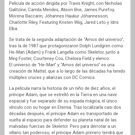
Película de acción dirigida por Travis Knight, con Nicholas
Galitzine, Camila Mendes, Alison Brie, James Purefoy,
Morena Baccarin, Jóhannes Haukur Jóhannesson,
Charlotte Riley, Featuring Kristen Wiig, Jared Leto y Idris
Elba.
Se trata de la segunda adaptación de “Amos del universo”,
tras la de 1987 que protagonizaron Dolph Lundgren como
He-Man (Adam) y Frank Langella como Skeletor, junto a
Meg Foster, Courteney Cox, Chelsea Field y elenco.
El universo de “He-Man” y “Amos del universo” es una
creación de Mattel, que a lo largo de las décadas ha tenido
múltiples cruces y alianzas con DC Comics.
La película narra la historia de un niño de diez años, el
príncipe Adam, que se estrelló en la Tierra en una nave
espacial y fue separado de su espada mágica, el único
vínculo con su hogar en Eternia. Tras localizarla casi dos
décadas después, el príncipe Adam es transportado de
vuelta al espacio para defender su planeta natal de las
malvadas fuerzas de Skeletor. Pero para derrotar a un
villano tan poderoso, el príncipe Adam primero tendrá que