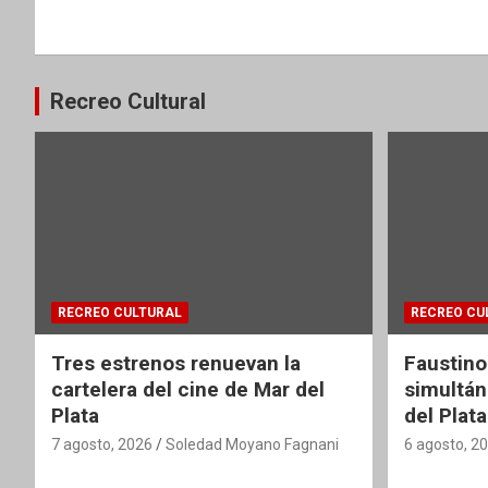
de
entradas
Recreo Cultural
RECREO CULTURAL
RECREO CU
Tres estrenos renuevan la
Faustino
cartelera del cine de Mar del
simultán
Plata
del Plata
7 agosto, 2026
Soledad Moyano Fagnani
6 agosto, 2