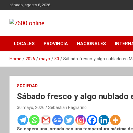
Skip
sábado, agosto 8, 2026
to
content
Portal de noticias de Mar del Plata con toda la información
7600 online
local, nacional e internacional, deportiva y cultural.
LOCALES
PROVINCIA
NACIONALES
INTERN
Home
2026
mayo
30
Sábado fresco y algo nublado en Ma
SOCIEDAD
Sábado fresco y algo nublado 
30 mayo, 2026
Sebastian Pagliarino
Se espera una jornada con una temperatura máxima de