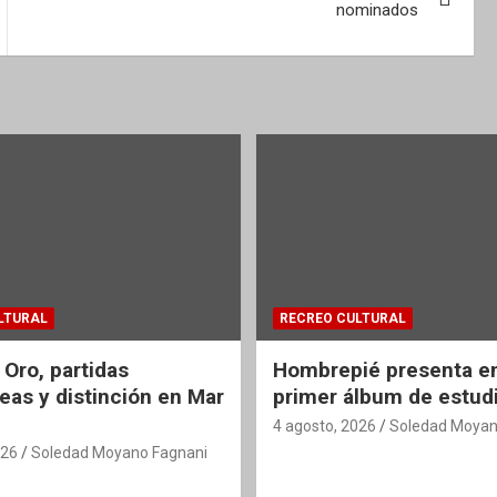
nominados
LTURAL
RECREO CULTURAL
 Oro, partidas
Hombrepié presenta en
eas y distinción en Mar
primer álbum de estud
4 agosto, 2026
Soledad Moyan
026
Soledad Moyano Fagnani