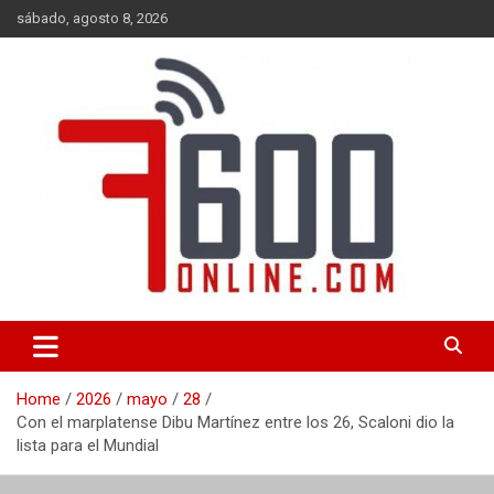
Skip
sábado, agosto 8, 2026
to
content
Portal de noticias de Mar del Plata con toda la información local,
7600 online
nacional e internacional, deportiva y cultural.
Home
2026
mayo
28
Con el marplatense Dibu Martínez entre los 26, Scaloni dio la
lista para el Mundial