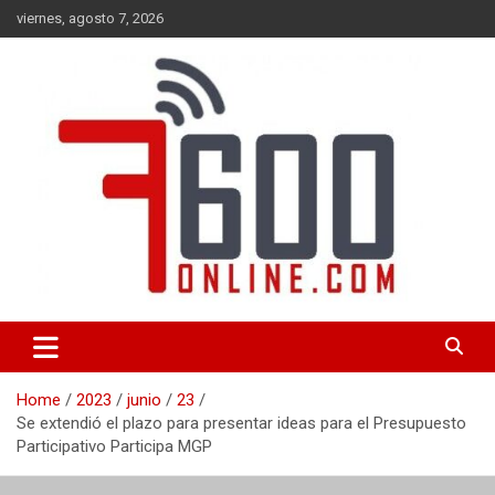
Skip
viernes, agosto 7, 2026
to
content
Portal de noticias de Mar del Plata con toda la información local,
7600 online
nacional e internacional, deportiva y cultural.
Home
2023
junio
23
Se extendió el plazo para presentar ideas para el Presupuesto
Participativo Participa MGP