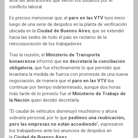
ante las alteraciones que vieron los usuarios por el
conflicto laboral.
Es preciso mencionar que, el
paro en las VTV
tuvo inicio
luego de una serie de despidos en la planta de verificación
ubicada en la
Ciudad de Buenos Aires
, que se extendió
hacia las sedes de todo el país en reclamo de la
reincorporación de los trabajadores.
Tras la reunión, el
Ministerio de Transporte
bonaerense
informó que
no decretaría la conciliación
obligatoria
, que fue efectivamente lo que permitió que
levantara la medida de fuerza con promesas de una nueva
negociación, de manera que el
paro en las VTV
iba
continuar por tiempo indeterminado, aunque dos horas
más tarde de lo previsto fue el
Ministerio de Trabajo de
la Nación
quien decidió decretarla.
“El caudal de vehículos disminuyó muchísimo y ahora
sobraría personal, por lo que
pedimos una reubicación,
pero las empresas no están accediendo
”, expresaron
los trabajadores ante los anuncios de despidos en
la
Ciudad de Buenos Aires
.