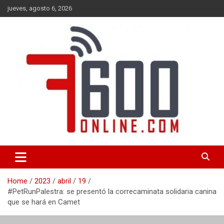
Skip
jueves, agosto 6, 2026
to
content
Portal de noticias de Mar del Plata con toda la información local,
7600 online
nacional e internacional, deportiva y cultural.
Home
2023
abril
19
#PetRunPalestra: se presentó la correcaminata solidaria canina
que se hará en Camet