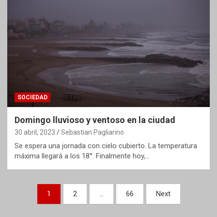
SOCIEDAD
Domingo lluvioso y ventoso en la ciudad
30 abril, 2023
Sebastian Pagliarino
Se espera una jornada con cielo cubierto. La temperatura
máxima llegará a los 18°. Finalmente hoy,…
Paginación
1
2
…
66
Next
de