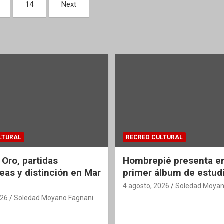
14
Next
LTURAL
RECREO CULTURAL
 Oro, partidas
Hombrepié presenta en
eas y distinción en Mar
primer álbum de estud
4 agosto, 2026
Soledad Moyan
026
Soledad Moyano Fagnani