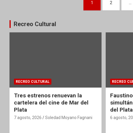
Paginación
1
2
…
de
entradas
Recreo Cultural
RECREO CULTURAL
RECREO CU
Tres estrenos renuevan la
Faustino
cartelera del cine de Mar del
simultán
Plata
del Plata
7 agosto, 2026
Soledad Moyano Fagnani
6 agosto, 2