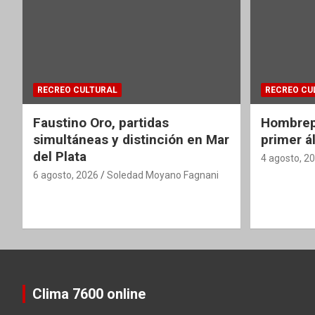
RECREO CULTURAL
RECREO CU
Faustino Oro, partidas
Hombrepi
simultáneas y distinción en Mar
primer á
del Plata
4 agosto, 2
6 agosto, 2026
Soledad Moyano Fagnani
Clima 7600 online