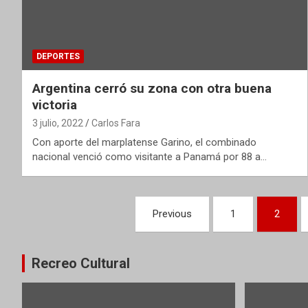
DEPORTES
Argentina cerró su zona con otra buena
victoria
3 julio, 2022
Carlos Fara
Con aporte del marplatense Garino, el combinado
nacional venció como visitante a Panamá por 88 a…
Paginación
Previous
1
2
de
entradas
Recreo Cultural