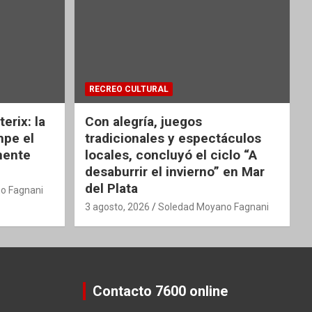
RECREO CULTURAL
erix: la
Con alegría, juegos
mpe el
tradicionales y espectáculos
nente
locales, concluyó el ciclo “A
desaburrir el invierno” en Mar
del Plata
o Fagnani
3 agosto, 2026
Soledad Moyano Fagnani
Contacto 7600 online