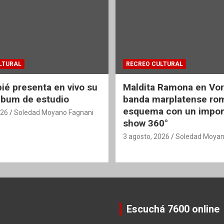
LTURAL
RECREO CULTURAL
é presenta en vivo su
Maldita Ramona en Vort
lbum de estudio
banda marplatense ro
esquema con un impo
026
Soledad Moyano Fagnani
show 360°
3 agosto, 2026
Soledad Moyan
Escuchá 7600 online