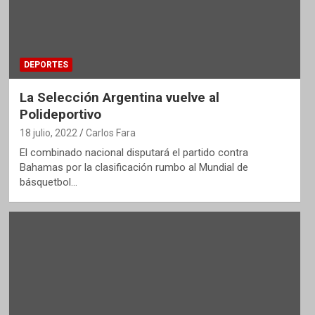
DEPORTES
La Selección Argentina vuelve al
Polideportivo
18 julio, 2022
Carlos Fara
El combinado nacional disputará el partido contra
Bahamas por la clasificación rumbo al Mundial de
básquetbol…