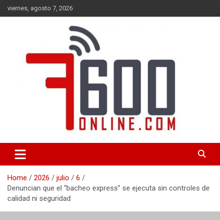
Skip
viernes, agosto 7, 2026
to
content
Portal de noticias de Mar del Plata con toda la información local,
7600 online
nacional e internacional, deportiva y cultural.
Home
2026
julio
6
Denuncian que el “bacheo express” se ejecuta sin controles de
calidad ni seguridad