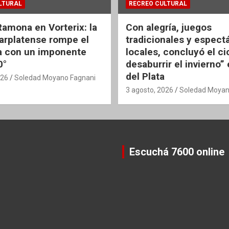
LTURAL
RECREO CULTURAL
Ramona en Vorterix: la
Con alegría, juegos
rplatense rompe el
tradicionales y espect
 con un imponente
locales, concluyó el ci
0°
desaburrir el invierno”
del Plata
026
Soledad Moyano Fagnani
3 agosto, 2026
Soledad Moyan
Escuchá 7600 online