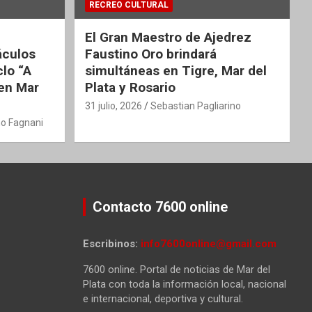
RECREO CULTURAL
El Gran Maestro de Ajedrez
áculos
Faustino Oro brindará
clo “A
simultáneas en Tigre, Mar del
 en Mar
Plata y Rosario
31 julio, 2026
Sebastian Pagliarino
o Fagnani
Contacto 7600 online
Escribinos:
info7600online@gmail.com
7600 online. Portal de noticias de Mar del
Plata con toda la información local, nacional
e internacional, deportiva y cultural.