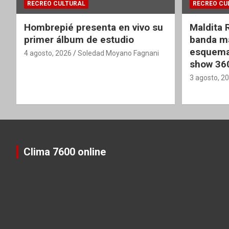
RECREO CULTURAL
RECREO CU
Hombrepié presenta en vivo su
Maldita 
primer álbum de estudio
banda ma
esquema
4 agosto, 2026
Soledad Moyano Fagnani
show 36
3 agosto, 2
Clima 7600 online