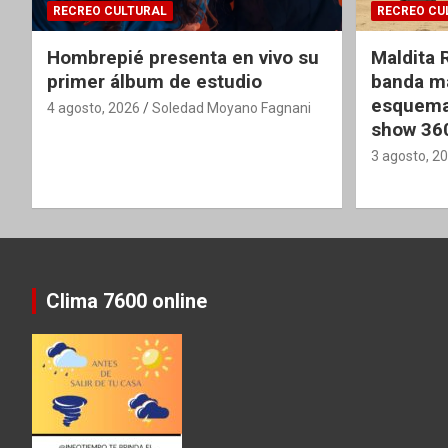
RECREO CULTURAL
RECREO CU
Hombrepié presenta en vivo su
Maldita 
primer álbum de estudio
banda ma
esquema
4 agosto, 2026
Soledad Moyano Fagnani
show 36
3 agosto, 2
Clima 7600 online