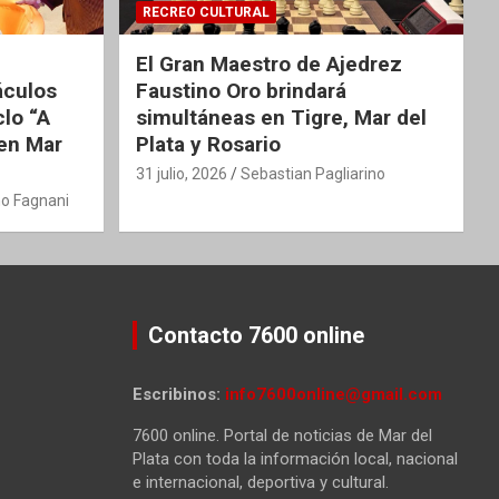
RECREO CULTURAL
El Gran Maestro de Ajedrez
áculos
Faustino Oro brindará
clo “A
simultáneas en Tigre, Mar del
 en Mar
Plata y Rosario
31 julio, 2026
Sebastian Pagliarino
o Fagnani
Contacto 7600 online
Escribinos:
info7600online@gmail.com
7600 online. Portal de noticias de Mar del
Plata con toda la información local, nacional
e internacional, deportiva y cultural.