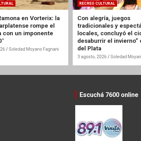
LTURAL
RECREO CULTURAL
Ramona en Vorterix: la
Con alegría, juegos
rplatense rompe el
tradicionales y espect
 con un imponente
locales, concluyó el ci
0°
desaburrir el invierno”
del Plata
026
Soledad Moyano Fagnani
3 agosto, 2026
Soledad Moyan
Escuchá 7600 online