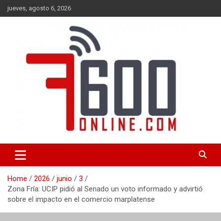
Skip
jueves, agosto 6, 2026
to
content
Portal de noticias de Mar del Plata con toda la información local,
7600 online
nacional e internacional, deportiva y cultural.
Home
2026
junio
3
Zona Fría: UCIP pidió al Senado un voto informado y advirtió
sobre el impacto en el comercio marplatense