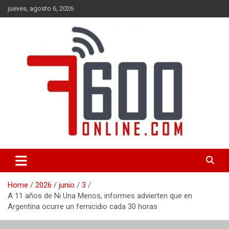
Skip
jueves, agosto 6, 2026
to
content
Portal de noticias de Mar del Plata con toda la información local,
7600 online
nacional e internacional, deportiva y cultural.
Home
2026
junio
3
A 11 años de Ni Una Menos, informes advierten que en
Argentina ocurre un femicidio cada 30 horas