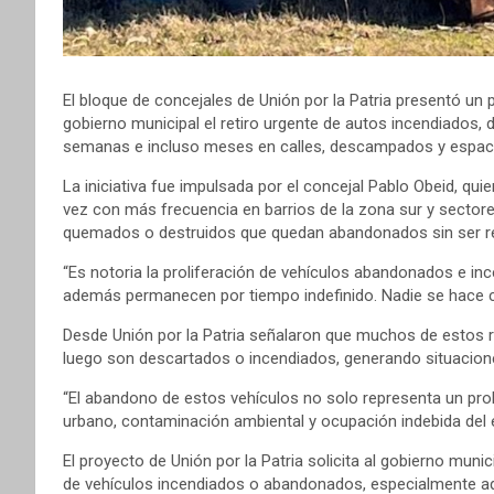
El bloque de concejales de Unión por la Patria presentó un 
gobierno municipal el retiro urgente de autos incendiado
semanas e incluso meses en calles, descampados y espacios
La iniciativa fue impulsada por el concejal Pablo Obeid, qu
vez con más frecuencia en barrios de la zona sur y sectore
quemados o destruidos que quedan abandonados sin ser r
“Es notoria la proliferación de vehículos abandonados e in
además permanecen por tiempo indefinido. Nadie se hace ca
Desde Unión por la Patria señalaron que muchos de estos 
luego son descartados o incendiados, generando situacione
“El abandono de estos vehículos no solo representa un pro
urbano, contaminación ambiental y ocupación indebida del e
El proyecto de Unión por la Patria solicita al gobierno munic
de vehículos incendiados o abandonados, especialmente aq