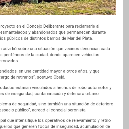
proyecto en el Concejo Deliberante para reclamarle al
s, desmantelados y abandonados que permanecen durante
 públicos de distintos barrios de Mar del Plata.
ien advirtió sobre una situación que vecinos denuncian cada
s periféricos de la ciudad, donde aparecen vehículos
emovidos.
cendiados, en una cantidad mayor a otros años, y que
rgo de retirarlos”, sostuvo Obeid.
rodados estarían vinculados a hechos de robo automotor y
s de inseguridad, contaminación y deterioro urbano.
blema de seguridad, sino también una situación de deterioro
spacio público”, agregó el concejal peronista.
ipal que intensifique los operativos de relevamiento y retiro
uellos que generen focos de inseguridad, acumulación de