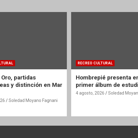
LTURAL
RECREO CULTURAL
 Oro, partidas
Hombrepié presenta en
eas y distinción en Mar
primer álbum de estud
4 agosto, 2026
Soledad Moyan
026
Soledad Moyano Fagnani