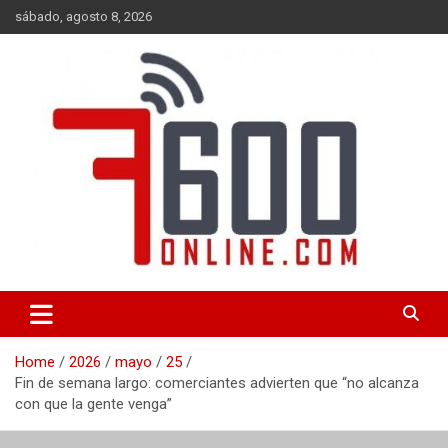
Skip
sábado, agosto 8, 2026
to
content
Portal de noticias de Mar del Plata con toda la información local,
7600 online
nacional e internacional, deportiva y cultural.
Home
2026
mayo
25
Fin de semana largo: comerciantes advierten que “no alcanza
con que la gente venga”