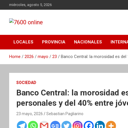
Skip
miércoles, agosto 5, 2026
to
content
Portal de noticias de Mar del Plata con toda la información
7600 online
local, nacional e internacional, deportiva y cultural.
LOCALES
PROVINCIA
NACIONALES
INTERN
Home
2026
mayo
23
Banco Central: la morosidad es del
SOCIEDAD
Banco Central: la morosidad e
personales y del 40% entre jó
23 mayo, 2026
Sebastian Pagliarino