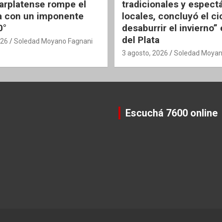
rplatense rompe el
tradicionales y espect
 con un imponente
locales, concluyó el ci
0°
desaburrir el invierno”
del Plata
026
Soledad Moyano Fagnani
3 agosto, 2026
Soledad Moyan
Escuchá 7600 online