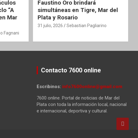
áculos
Faustino Oro brindará
clo “A
simultáneas en Tigre, Mar del
 en Mar
Plata y Rosario
31 julio, 2026
Sebastian Pagliarino
o Fagnani
Contacto 7600 online
Escribinos:
info7600online@gmail.com
7600 online. Portal de noticias de Mar del
Plata con toda la información local, nacional
e internacional, deportiva y cultural.