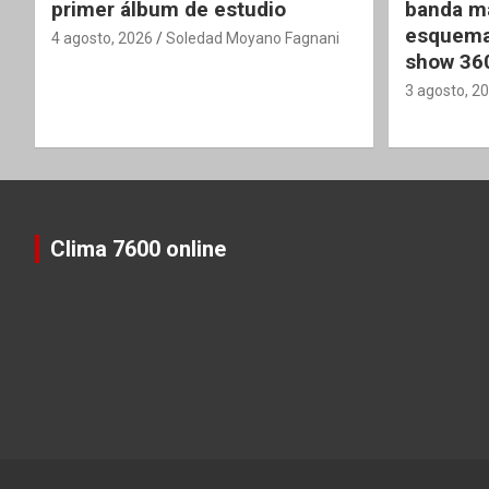
primer álbum de estudio
banda ma
esquema
4 agosto, 2026
Soledad Moyano Fagnani
show 36
3 agosto, 2
Clima 7600 online