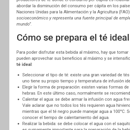
abordar la disminución del consumo per cápita en los paíse
Naciones Unidas para la Alimentación y la Agricultura (FAO)
socioeconómico y representa una fuente principal de emple
mundo”.
Cómo se prepara el té ideal
Para poder disfrutar esta bebida al máximo, hay que tomar 
pueden aprovechar sus beneficios al máximo y se intensifi
té ideal
:
Seleccionar el tipo de té: existe una gran variedad de té
uno tiene su propio tiempo y temperatura de infusión ide
Elegir la forma de preparación: existen varias formas d
hebras. En este último caso, normalmente se recomienda
Calentar el agua: se debe armar la infusión con agua fre
Vale aclarar que no todos los tés requieren agua hirvien
mientras que el té negro puede manejar agua a 100°C. S
conocer el tiempo de calentamiento del agua.
Realizar la bebida: se debe colocar el agua con el saquito
es sumamente importante para la preparación de la bebida