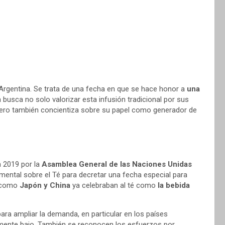
 Argentina. Se trata de una fecha en que se hace honor a
una
a busca no solo valorizar esta infusión tradicional por sus
 pero también concientiza sobre su papel como generador de
n 2019 por la
Asamblea General de las Naciones Unidas
namental sobre el Té para decretar una fecha especial para
o como
Japón y China
ya celebraban al té como
la bebida
ra ampliar la demanda, en particular en los países
amente bajo. También se reconocen los esfuerzos por