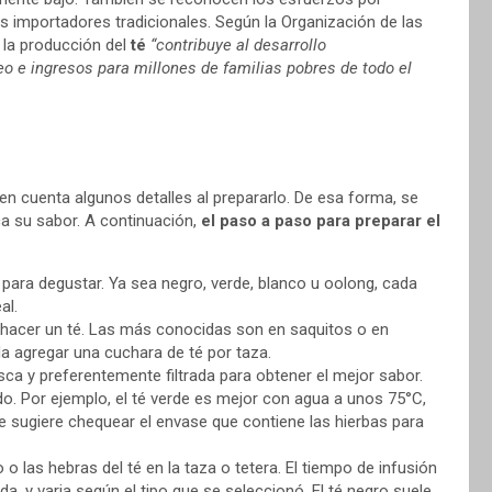
s importadores tradicionales. Según la Organización de las
 la producción del
té
“contribuye al desarrollo
o e ingresos para millones de familias pobres de todo el
en cuenta algunos detalles al prepararlo. De esa forma, se
ca su sabor. A continuación,
el paso a paso para preparar el
s para degustar. Ya sea negro, verde, blanco u oolong, cada
al.
e hacer un té. Las más conocidas son en saquitos o en
 agregar una cuchara de té por taza.
sca y preferentemente filtrada para obtener el mejor sabor.
do. Por ejemplo, el té verde es mejor con agua a unos 75°C,
e sugiere chequear el envase que contiene las hierbas para
 o las hebras del té en la taza o tetera. El tiempo de infusión
, y varia según el tipo que se seleccionó. El té negro suele