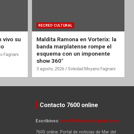
RECREO CULTURAL
 vivo su
Maldita Ramona en Vorterix: la
io
banda marplatense rompe el
esquema con un imponente
o Fagnani
show 360°
3 agosto, 2026
Soledad Moyano Fagnani
Contacto 7600 online
Escribinos:
info7600online@gmail.com
7600 online. Portal de noticias de Mar del