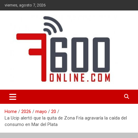
Skip
viernes, agosto 7, 2026
to
content
Portal de noticias de Mar del Plata con toda la información local,
7600 online
nacional e internacional, deportiva y cultural.
Home
2026
mayo
20
La Ucip alertó que la quita de Zona Fría agravaría la caída del
consumo en Mar del Plata