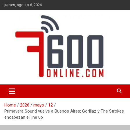
Skip
jueves, agosto 6, 2026
to
content
Portal de noticias de Mar del Plata con toda la información local,
7600 online
nacional e internacional, deportiva y cultural.
Home
2026
mayo
12
Primavera Sound vuelve a Buenos Aires: Gorillaz y The Strokes
encabezan el line up