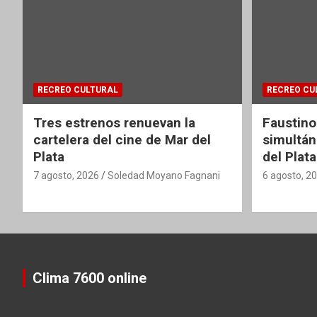
RECREO CULTURAL
RECREO CU
Tres estrenos renuevan la
Faustino
cartelera del cine de Mar del
simultán
Plata
del Plata
7 agosto, 2026
Soledad Moyano Fagnani
6 agosto, 2
Clima 7600 online