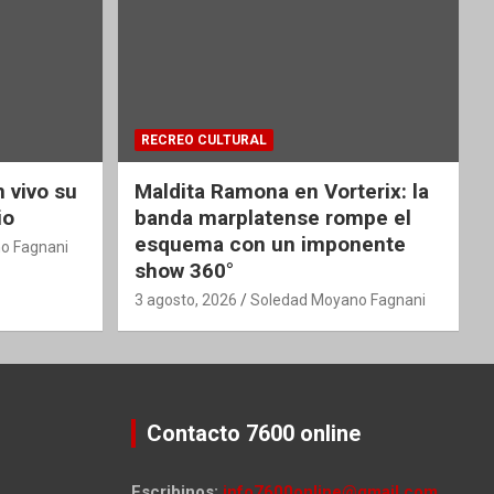
RECREO CULTURAL
 vivo su
Maldita Ramona en Vorterix: la
io
banda marplatense rompe el
esquema con un imponente
o Fagnani
show 360°
3 agosto, 2026
Soledad Moyano Fagnani
Contacto 7600 online
Escribinos:
info7600online@gmail.com