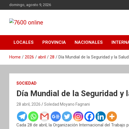
Skip
domingo, agosto 9, 2026
to
content
Portal de noticias de Mar del Plata con toda la información
7600 online
local, nacional e internacional, deportiva y cultural.
LOCALES
PROVINCIA
NACIONALES
INTERN
Home
2026
abril
28
Día Mundial de la Seguridad y la Salud
SOCIEDAD
Día Mundial de la Seguridad y l
28 abril, 2026
Soledad Moyano Fagnani
Cada 28 de abril, la Organización Internacional del Trabajo