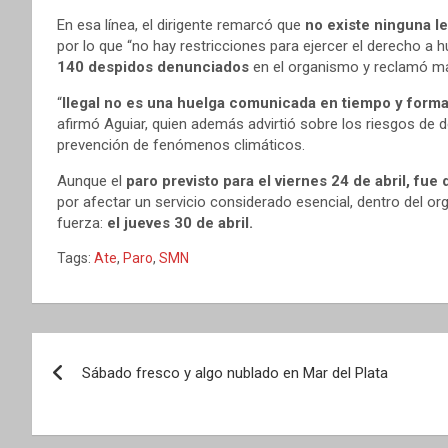
En esa línea, el dirigente remarcó que
no existe ninguna l
por lo que “no hay restricciones para ejercer el derecho a h
140 despidos denunciados
en el organismo y reclamó may
“
Ilegal no es una huelga comunicada en tiempo y forma,
afirmó Aguiar, quien además advirtió sobre los riesgos de d
prevención de fenómenos climáticos.
Aunque el
paro previsto para el viernes 24 de abril, fue
por afectar un servicio considerado esencial, dentro del o
fuerza:
el jueves 30 de abril.
Tags:
Ate
,
Paro
,
SMN
Navegación
Sábado fresco y algo nublado en Mar del Plata
de
entradas