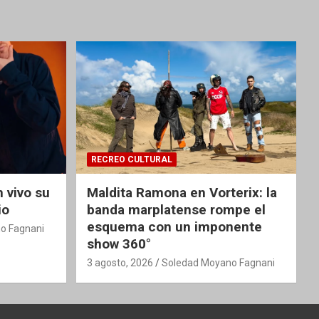
RECREO CULTURAL
 vivo su
Maldita Ramona en Vorterix: la
io
banda marplatense rompe el
esquema con un imponente
o Fagnani
show 360°
3 agosto, 2026
Soledad Moyano Fagnani