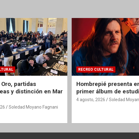
LTURAL
RECREO CULTURAL
 Oro, partidas
Hombrepié presenta en
eas y distinción en Mar
primer álbum de estud
4 agosto, 2026
Soledad Moyan
026
Soledad Moyano Fagnani