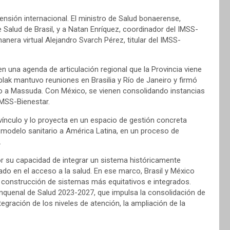
nsión internacional. El ministro de Salud bonaerense,
e Salud de Brasil, y a Natan Enríquez, coordinador del IMSS-
anera virtual Alejandro Svarch Pérez, titular del IMSS-
en una agenda de articulación regional que la Provincia viene
plak mantuvo reuniones en Brasilia y Río de Janeiro y firmó
to a Massuda. Con México, se vienen consolidando instancias
IMSS-Bienestar.
vínculo y lo proyecta en un espacio de gestión concreta
modelo sanitario a América Latina, en un proceso de
.
por su capacidad de integrar un sistema históricamente
tado en el acceso a la salud. En ese marco, Brasil y México
 construcción de sistemas más equitativos e integrados.
nquenal de Salud 2023-2027, que impulsa la consolidación de
egración de los niveles de atención, la ampliación de la