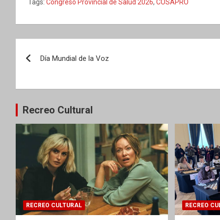
Tags:
Congreso Provincial de Salud 2026
,
COSAPRO
Navegación
Día Mundial de la Voz
de
entradas
Recreo Cultural
RECREO CULTURAL
RECREO CU