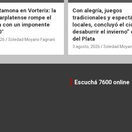
Ramona en Vorterix: la
Con alegría, juegos
rplatense rompe el
tradicionales y espect
 con un imponente
locales, concluyó el ci
0°
desaburrir el invierno”
del Plata
026
Soledad Moyano Fagnani
3 agosto, 2026
Soledad Moyan
Escuchá 7600 online