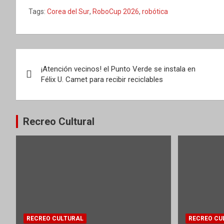
Tags:
Corea del Sur
,
RoboCup 2026
,
robótica
Navegación
¡Atención vecinos! el Punto Verde se instala en
de
Félix U. Camet para recibir reciclables
entradas
Recreo Cultural
RECREO CULTURAL
RECREO CU