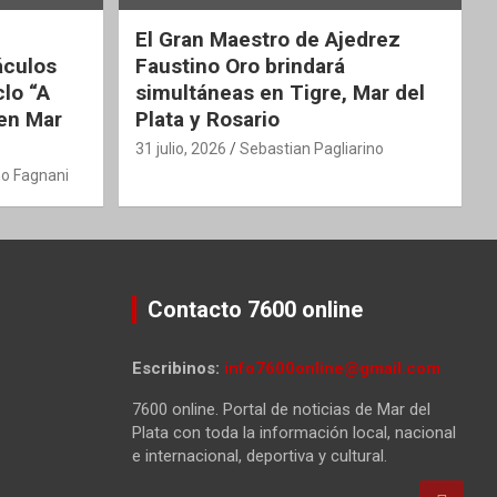
El Gran Maestro de Ajedrez
áculos
Faustino Oro brindará
clo “A
simultáneas en Tigre, Mar del
 en Mar
Plata y Rosario
31 julio, 2026
Sebastian Pagliarino
o Fagnani
Contacto 7600 online
Escribinos:
info7600online@gmail.com
7600 online. Portal de noticias de Mar del
Plata con toda la información local, nacional
e internacional, deportiva y cultural.