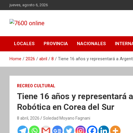
Skip
jueves, agosto 6, 2026
to
content
Portal de noticias de Mar del Plata con toda la información
7600 online
local, nacional e internacional, deportiva y cultural.
LOCALES
PROVINCIA
NACIONALES
INTERN
Home
2026
abril
8
Tiene 16 años y representará a Argent
RECREO CULTURAL
Tiene 16 años y representará a
Robótica en Corea del Sur
8 abril, 2026
Soledad Moyano Fagnani