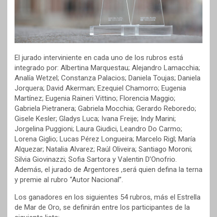
El jurado interviniente en cada uno de los rubros está
integrado por: Albertina Marquestau; Alejandro Lamacchia;
Analía Wetzel; Constanza Palacios; Daniela Toujas; Daniela
Jorquera; David Akerman; Ezequiel Chamorro; Eugenia
Martínez; Eugenia Raineri Vittino; Florencia Maggio;
Gabriela Pietranera; Gabriela Mocchia; Gerardo Reboredo;
Gisele Kesler; Gladys Luca; Ivana Freije; Indy Marini;
Jorgelina Puggioni; Laura Giudici, Leandro Do Carmo;
Lorena Giglio; Lucas Pérez Longueira; Marcelo Rigl; María
Alquezar; Natalia Alvarez; Raúl Oliveira; Santiago Moroni;
Silvia Giovinazzi; Sofia Sartora y Valentin D’Onofrio.
Además, el jurado de Argentores ,será quien defina la terna
y premie al rubro “Autor Nacional”.
Los ganadores en los siguientes 54 rubros, más el Estrella
de Mar de Oro, se definirán entre los participantes de la