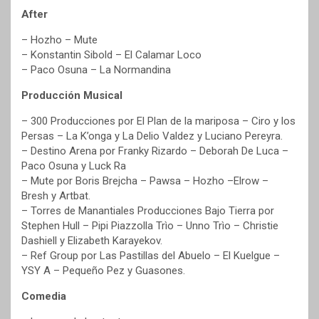
After
– Hozho – Mute
– Konstantin Sibold – El Calamar Loco
– Paco Osuna – La Normandina
Producción Musical
– 300 Producciones por El Plan de la mariposa – Ciro y los
Persas – La K’onga y La Delio Valdez y Luciano Pereyra.
– Destino Arena por Franky Rizardo – Deborah De Luca –
Paco Osuna y Luck Ra
– Mute por Boris Brejcha – Pawsa – Hozho –Elrow –
Bresh y Artbat.
– Torres de Manantiales Producciones Bajo Tierra por
Stephen Hull – Pipi Piazzolla Trìo – Unno Trìo – Christie
Dashiell y Elizabeth Karayekov.
– Ref Group por Las Pastillas del Abuelo – El Kuelgue –
YSY A – Pequeño Pez y Guasones.
Comedia