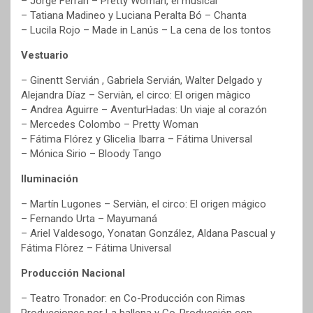
– Jorge Ferrari – Pretty Woman, el musical
– Tatiana Madineo y Luciana Peralta Bó – Chanta
– Lucila Rojo – Made in Lanús – La cena de los tontos
Vestuario
– Ginentt Servián , Gabriela Servián, Walter Delgado y
Alejandra Díaz – Serviàn, el circo: El origen màgico
– Andrea Aguirre – AventurHadas: Un viaje al corazón
– Mercedes Colombo – Pretty Woman
– Fátima Flórez y Glicelia Ibarra – Fátima Universal
– Mónica Sirio – Bloody Tango
Iluminación
– Martín Lugones – Serviàn, el circo: El origen mágico
– Fernando Urta – Mayumaná
– Ariel Valdesogo, Yonatan González, Aldana Pascual y
Fátima Flòrez – Fátima Universal
Producción Nacional
– Teatro Tronador: en Co-Producción con Rimas