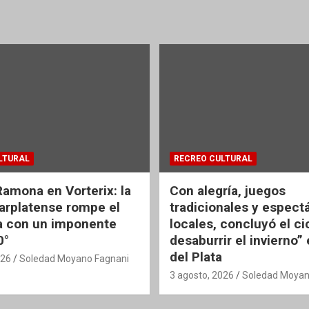
LTURAL
RECREO CULTURAL
Ramona en Vorterix: la
Con alegría, juegos
rplatense rompe el
tradicionales y espect
 con un imponente
locales, concluyó el ci
0°
desaburrir el invierno”
del Plata
026
Soledad Moyano Fagnani
3 agosto, 2026
Soledad Moyan