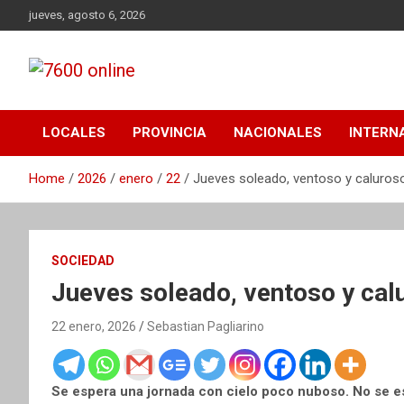
Skip
jueves, agosto 6, 2026
to
content
Portal de noticias de Mar del Plata con toda la información
7600 online
local, nacional e internacional, deportiva y cultural.
LOCALES
PROVINCIA
NACIONALES
INTERN
Home
2026
enero
22
Jueves soleado, ventoso y caluroso
SOCIEDAD
Jueves soleado, ventoso y cal
22 enero, 2026
Sebastian Pagliarino
Se espera una jornada con cielo poco nuboso. No se es