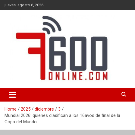
Skip
jueves, agosto 6, 2026
to
content
Portal de noticias de Mar del Plata con toda la información local,
7600 online
nacional e internacional, deportiva y cultural.
Home
2025
diciembre
3
Mundial 2026: quienes clasifican a los 16avos de final de la
Copa del Mundo