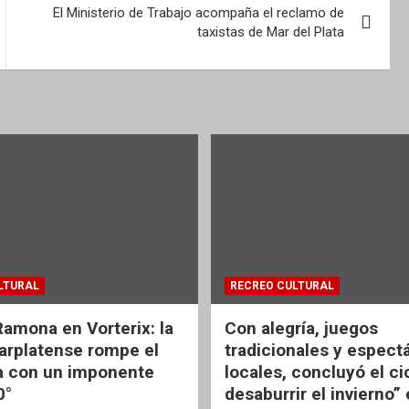
El Ministerio de Trabajo acompaña el reclamo de
taxistas de Mar del Plata
LTURAL
RECREO CULTURAL
Ramona en Vorterix: la
Con alegría, juegos
rplatense rompe el
tradicionales y espect
 con un imponente
locales, concluyó el ci
0°
desaburrir el invierno”