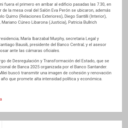
 fuera el primero en arribar al edificio pasadas las 7.30, en
r de la mesa oval del Salón Eva Perón se ubicaron, además
o Quirno (Relaciones Exteriores), Diego Santilli (Interior),
Mariano Cúneo Libarona (Justicia), Patricia Bullrich
residencia; María Ibarzabal Murphy, secretaria Legal y
antiago Bausili, presidente del Banco Central; y el asesor
posar ante las cámaras oficiales.
argo de Desregulación y Transformación del Estado, que se
acional de Banca 2025 organizada por el Banco Santander.
Milei buscó transmitir una imagen de cohesión y renovación
e año que promete alta intensidad política y económica.
ca