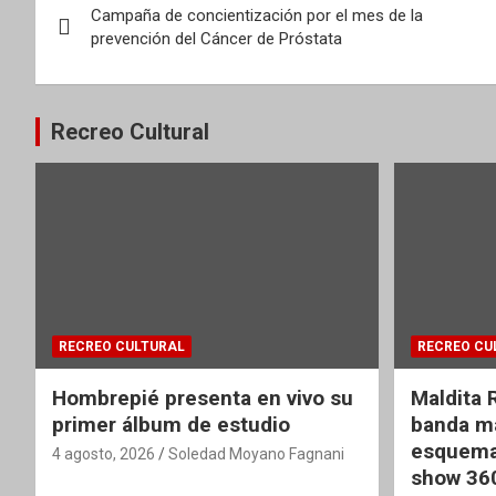
Campaña de concientización por el mes de la
de
prevención del Cáncer de Próstata
entradas
Recreo Cultural
RECREO CULTURAL
RECREO CU
Hombrepié presenta en vivo su
Maldita 
primer álbum de estudio
banda ma
esquema
4 agosto, 2026
Soledad Moyano Fagnani
show 36