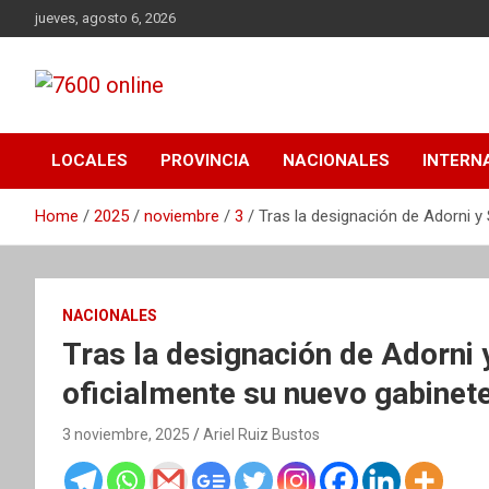
Skip
jueves, agosto 6, 2026
to
content
Portal de noticias de Mar del Plata con toda la información
7600 online
local, nacional e internacional, deportiva y cultural.
LOCALES
PROVINCIA
NACIONALES
INTERN
Home
2025
noviembre
3
Tras la designación de Adorni y 
NACIONALES
Tras la designación de Adorni y
oficialmente su nuevo gabinet
3 noviembre, 2025
Ariel Ruiz Bustos