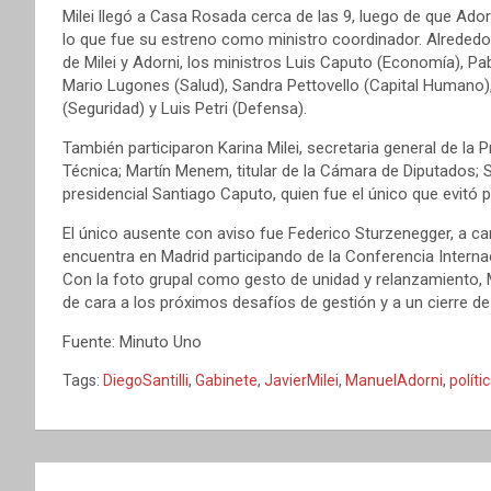
Milei llegó a Casa Rosada cerca de las 9, luego de que Adorni
lo que fue su estreno como ministro coordinador. Alrededo
de Milei y Adorni, los ministros Luis Caputo (Economía), Pabl
Mario Lugones (Salud), Sandra Pettovello (Capital Humano), 
(Seguridad) y Luis Petri (Defensa).
También participaron Karina Milei, secretaria general de la P
Técnica; Martín Menem, titular de la Cámara de Diputados; S
presidencial Santiago Caputo, quien fue el único que evitó 
El único ausente con aviso fue Federico Sturzenegger, a c
encuentra en Madrid participando de la Conferencia Intern
Con la foto grupal como gesto de unidad y relanzamiento, 
de cara a los próximos desafíos de gestión y a un cierre d
Fuente: Minuto Uno
Tags:
DiegoSantilli
,
Gabinete
,
JavierMilei
,
ManuelAdorni
,
políti
Navegación