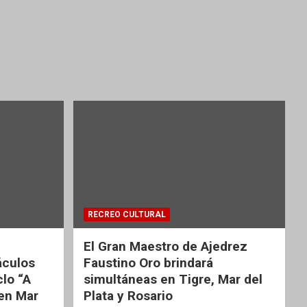
RECREO CULTURAL
El Gran Maestro de Ajedrez
áculos
Faustino Oro brindará
clo “A
simultáneas en Tigre, Mar del
 en Mar
Plata y Rosario