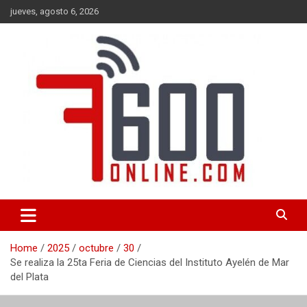
Skip
jueves, agosto 6, 2026
to
content
Portal de noticias de Mar del Plata con toda la información local,
7600 online
nacional e internacional, deportiva y cultural.
Home
2025
octubre
30
Se realiza la 25ta Feria de Ciencias del Instituto Ayelén de Mar
del Plata