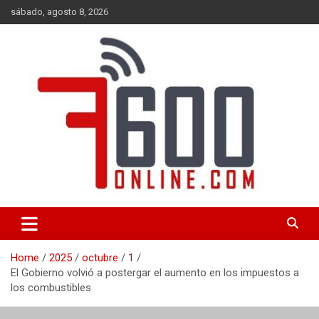
Skip
sábado, agosto 8, 2026
to
content
Portal de noticias de Mar del Plata con toda la información local,
7600 online
nacional e internacional, deportiva y cultural.
Home
2025
octubre
1
El Gobierno volvió a postergar el aumento en los impuestos a
los combustibles