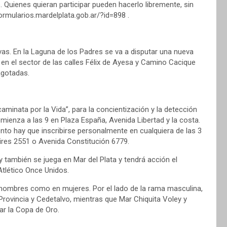
. Quienes quieran participar pueden hacerlo libremente, sin
formularios.mardelplata.gob.ar/?id=898 .
vas. En la Laguna de los Padres se va a disputar una nueva
 en el sector de las calles Félix de Ayesa y Camino Cacique
agotadas.
caminata por la Vida”, para la concientización y la detección
mienza a las 9 en Plaza España, Avenida Libertad y la costa.
vento hay que inscribirse personalmente en cualquiera de las 3
ires 2551 o Avenida Constitución 6779.
 también se juega en Mar del Plata y tendrá acción el
Atlético Once Unidos.
 hombres como en mujeres. Por el lado de la rama masculina,
rovincia y Cedetalvo, mientras que Mar Chiquita Voley y
r la Copa de Oro.