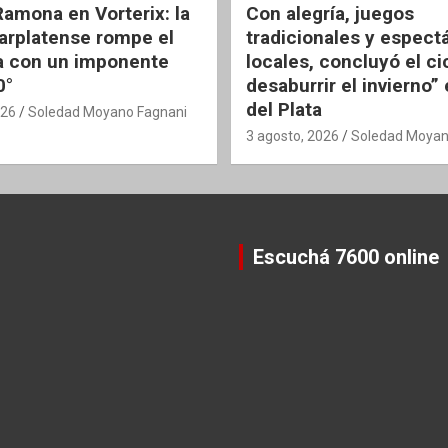
Ramona en Vorterix: la
Con alegría, juegos
rplatense rompe el
tradicionales y espect
 con un imponente
locales, concluyó el ci
0°
desaburrir el invierno”
del Plata
026
Soledad Moyano Fagnani
3 agosto, 2026
Soledad Moyan
Escuchá 7600 online