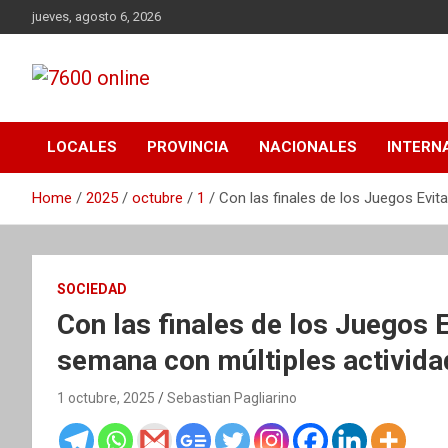
Skip
jueves, agosto 6, 2026
to
content
Portal de noticias de Mar del Plata con toda la información
7600 online
local, nacional e internacional, deportiva y cultural.
LOCALES
PROVINCIA
NACIONALES
INTERN
Home
2025
octubre
1
Con las finales de los Juegos Evit
SOCIEDAD
Con las finales de los Juegos E
semana con múltiples activida
1 octubre, 2025
Sebastian Pagliarino