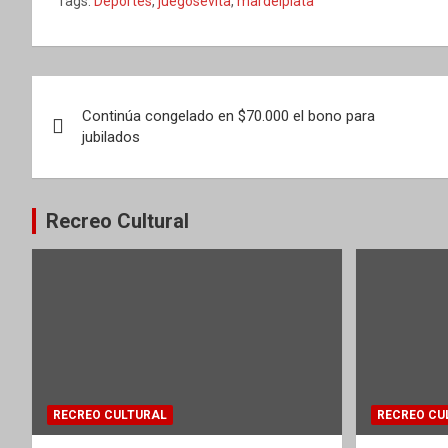
Tags:
Deportes
,
juegosevita
,
mardelplata
Navegación
Continúa congelado en $70.000 el bono para
de
jubilados
entradas
Recreo Cultural
RECREO CULTURAL
RECREO CU