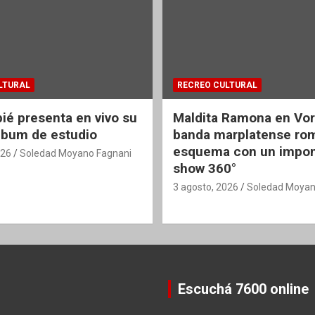
LTURAL
RECREO CULTURAL
é presenta en vivo su
Maldita Ramona en Vort
lbum de estudio
banda marplatense ro
esquema con un impo
026
Soledad Moyano Fagnani
show 360°
3 agosto, 2026
Soledad Moyan
Escuchá 7600 online