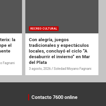
RECREO CULTURAL
erix: la
Con alegría, juegos
mpe el
tradicionales y espectáculos
nente
locales, concluyó el ciclo “A
desaburrir el invierno” en Mar
del Plata
o Fagnani
3 agosto, 2026
Soledad Moyano Fagnani
Contacto 7600 online