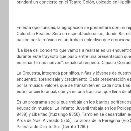
brindará un concierto en el Teatro Colón, ubicado en Hipóli
En esta oportunidad, la agrupación se presentará con un rep
Columbia Beatles. Será un espectáculo único, donde 85 mús
pasión por la música en un trabajo colectivo que emociona
“La idea del concierto que vamos a realizar es un encuen
durante este trayecto que pasó entre una presentación qu
estrenar temas nuevos”, señaló al respecto Claudio Corradi
La Orquesta, integrada por niños, niñas y jóvenes de nuest
encuentro, aprendizaje y crecimiento. Cada presentación es 
por la música, valores que se transmiten en cada nota. Las
este concierto anual, que ya es una tradición que llena de a
Es un programa social que trabaja en los barrios periféricos
educación musical. La Infanto Juvenil trabaja en los Polidep
8438) y Libertad (Ituzaingó 8350). También se desarrollan ac
Arca de Noé, Alvarado 5755), La Gloria de la Peregrina (Río
Palestra de Cerrito Sur (Cerrito 1280).