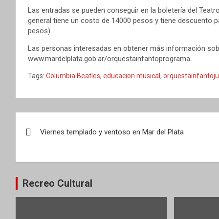
Las entradas se pueden conseguir en la boletería del Teatro
general tiene un costo de 14000 pesos y tiene descuento pa
pesos).
Las personas interesadas en obtener más información sobre
www.mardelplata.gob.ar/orquestainfantoprograma.
Tags:
Columbia Beatles
,
educacion musical
,
orquestainfantoju
Navegación
Viernes templado y ventoso en Mar del Plata
de
entradas
Recreo Cultural