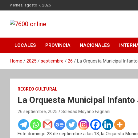
Skip
viernes, agosto 7, 2026
to
content
Portal de noticias de Mar del Plata con toda la información
7600 online
local, nacional e internacional, deportiva y cultural.
LOCALES
PROVINCIA
NACIONALES
INTERN
Home
2025
septiembre
26
La Orquesta Municipal Infanto 
RECREO CULTURAL
La Orquesta Municipal Infanto 
26 septiembre, 2025
Soledad Moyano Fagnani
Este domingo 28 de septiembre a las 18, la Orquesta Munici