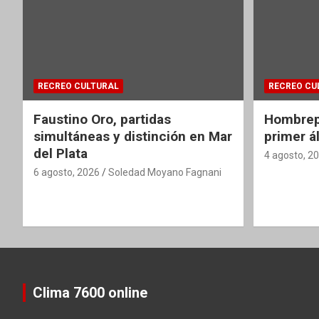
RECREO CULTURAL
RECREO CU
Faustino Oro, partidas
Hombrepi
simultáneas y distinción en Mar
primer á
del Plata
4 agosto, 2
6 agosto, 2026
Soledad Moyano Fagnani
Clima 7600 online