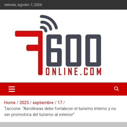
Skip
viernes, agosto 7, 2026
to
content
Portal de noticias de Mar del Plata con toda la información local,
7600 online
nacional e internacional, deportiva y cultural.
Home
2025
septiembre
17
Taccone: “Aerolíneas debe fortalecer el turismo interno y no
ser promotora del turismo al exterior”