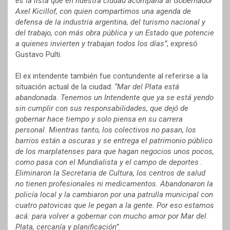
es la lista que en nuestra ciudad acompaña al Gobernador
Axel Kicillof, con quien compartimos una agenda de
defensa de la industria argentina, del turismo nacional y
del trabajo, con más obra pública y un Estado que potencie
a quienes invierten y trabajan todos los días”
, expresó
Gustavo Pulti.
El ex intendente también fue contundente al referirse a la
situación actual de la ciudad:
“Mar del Plata está
abandonada. Tenemos un Intendente que ya se está yendo
sin cumplir con sus responsabilidades, que dejó de
gobernar hace tiempo y solo piensa en su carrera
personal. Mientras tanto, los colectivos no pasan, los
barrios están a oscuras y se entrega el patrimonio público
de los marplatenses para que hagan negocios unos pocos,
como pasa con el Mundialista y el campo de deportes .
Eliminaron la Secretaria de Cultura, los centros de salud
no tienen profesionales ni medicamentos. Abandonaron la
policía local y la cambiaron por una patrulla municipal con
cuatro patovicas que le pegan a la gente. Por eso estamos
acá: para volver a gobernar con mucho amor por Mar del
Plata, cercanía y planificación”
.