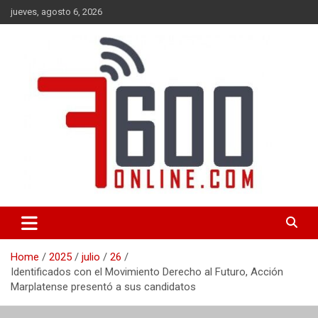
Skip
jueves, agosto 6, 2026
to
content
Portal de noticias de Mar del Plata con toda la información local,
7600 online
nacional e internacional, deportiva y cultural.
Home
2025
julio
26
Identificados con el Movimiento Derecho al Futuro, Acción
Marplatense presentó a sus candidatos