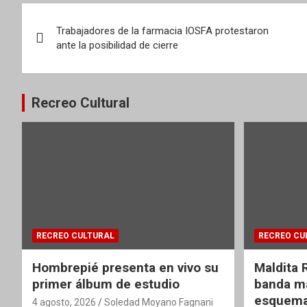
Navegación
Trabajadores de la farmacia IOSFA protestaron
de
ante la posibilidad de cierre
entradas
Recreo Cultural
RECREO CULTURAL
RECREO CU
Hombrepié presenta en vivo su
Maldita 
primer álbum de estudio
banda ma
esquema
4 agosto, 2026
Soledad Moyano Fagnani