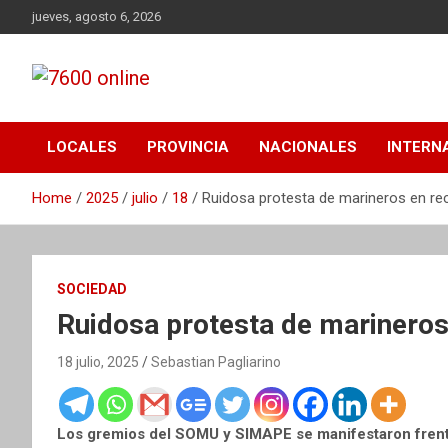
Skip
jueves, agosto 6, 2026
to
content
Portal de noticias de Mar del Plata con toda la información
7600 online
local, nacional e internacional, deportiva y cultural.
LOCALES
PROVINCIA
NACIONALES
INTERN
Home
2025
julio
18
Ruidosa protesta de marineros en rec
SOCIEDAD
Ruidosa protesta de marineros 
18 julio, 2025
Sebastian Pagliarino
Los gremios del SOMU y SIMAPE se manifestaron frente