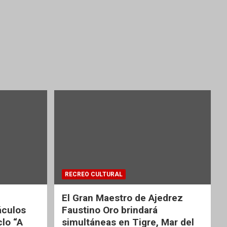
RECREO CULTURAL
El Gran Maestro de Ajedrez
áculos
Faustino Oro brindará
clo “A
simultáneas en Tigre, Mar del