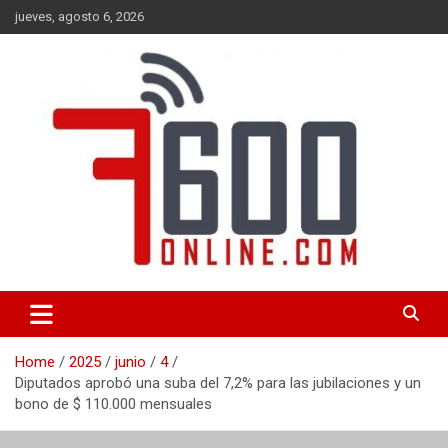
Skip
jueves, agosto 6, 2026
to
content
Portal de noticias de Mar del Plata con toda la información local,
7600 online
nacional e internacional, deportiva y cultural.
Home
2025
junio
4
Diputados aprobó una suba del 7,2% para las jubilaciones y un
bono de $ 110.000 mensuales