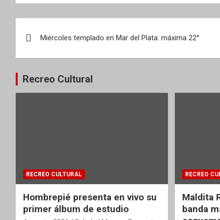
Navegación
Miércoles templado en Mar del Plata: máxima 22°
de
entradas
Recreo Cultural
RECREO CULTURAL
RECREO CU
Hombrepié presenta en vivo su
Maldita 
primer álbum de estudio
banda ma