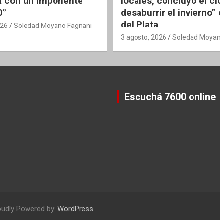
 con un imponente
locales, concluyó el ci
0°
desaburrir el invierno”
del Plata
026
Soledad Moyano Fagnani
3 agosto, 2026
Soledad Moyan
Escuchá 7600 online
oudly Powered by:
WordPress