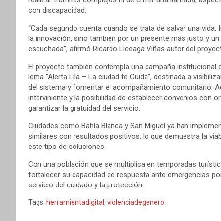
realizar trámites complejos ni de emitir una llamada, aspe
con discapacidad.
“Cada segundo cuenta cuando se trata de salvar una vida. 
la innovación, sino también por un presente más justo y un 
escuchada”, afirmó Ricardo Liceaga Viñas autor del proyec
El proyecto también contempla una campaña institucional de
lema “Alerta Lila – La ciudad te Cuida”, destinada a visibiliz
del sistema y fomentar el acompañamiento comunitario. Ad
interviniente y la posibilidad de establecer convenios co
garantizar la gratuidad del servicio.
Ciudades como Bahía Blanca y San Miguel ya han implem
similares con resultados positivos, lo que demuestra la viab
este tipo de soluciones.
Con una población que se multiplica en temporadas turístic
fortalecer su capacidad de respuesta ante emergencias por
servicio del cuidado y la protección.
Tags:
herramientadigital
,
violenciadegenero