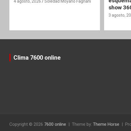
esquema
4 agosto, 2026
Soledad Moyano Fagnani
show 36
3 agosto, 2
Clima 7600 online
Copyright © 2026
7600 online
Theme by:
Theme Horse
Pr