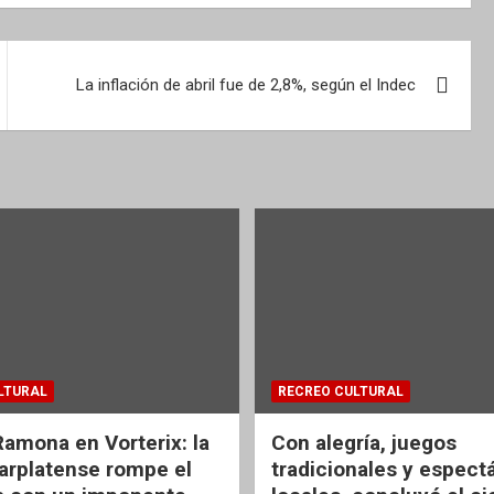
La inflación de abril fue de 2,8%, según el Indec
LTURAL
RECREO CULTURAL
Ramona en Vorterix: la
Con alegría, juegos
rplatense rompe el
tradicionales y espect