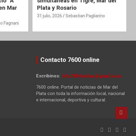
clo “A
simultáneas en Tigre, Mar del
 en Mar
Plata y Rosario
31 julio, 2026
Sebastian Pagliarino
o Fagnani
Contacto 7600 online
Escribinos:
info7600online@gmail.com
7600 online. Portal de noticias de Mar del
Plata con toda la información local, nacional
e internacional, deportiva y cultural.