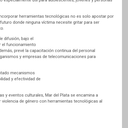
cto especialmente útil para adolescentes, jóvenes y personas
Incorporar herramientas tecnológicas no es solo apostar por
futuro donde ninguna víctima necesite gritar para ser
to.
 difusión, bajo el
ar el funcionamiento
emás, prevé la capacitación continua del personal
n organismos y empresas de telecomunicaciones para
entado mecanismos
ilidad y efectividad de
as y eventos culturales, Mar del Plata se encamina a
 violencia de género con herramientas tecnológicas al