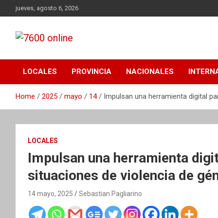
Skip
jueves, agosto 6, 2026
to
content
Portal de noticias de Mar del Plata con toda la información
7600 online
local, nacional e internacional, deportiva y cultural.
LOCALES
PROVINCIA
NACIONALES
INTERN
Home
2025
mayo
14
Impulsan una herramienta digital pa
LOCALES
Impulsan una herramienta digit
situaciones de violencia de gé
14 mayo, 2025
Sebastian Pagliarino