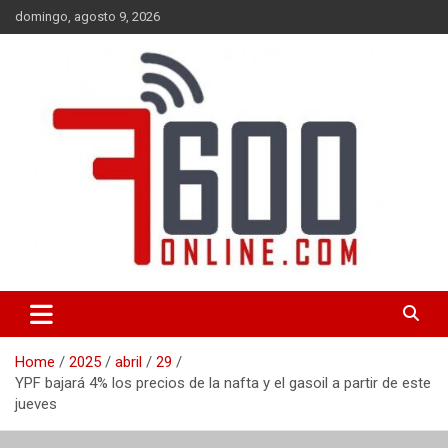
Skip
domingo, agosto 9, 2026
to
content
Portal de noticias de Mar del Plata con toda la información local,
7600 online
nacional e internacional, deportiva y cultural.
Home
2025
abril
29
YPF bajará 4% los precios de la nafta y el gasoil a partir de este
jueves