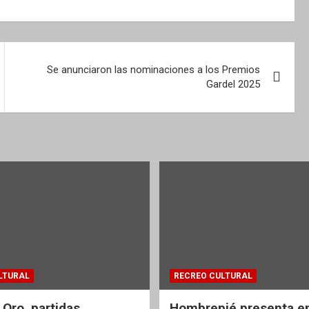
Se anunciaron las nominaciones a los Premios
Gardel 2025
LTURAL
RECREO CULTURAL
 Oro, partidas
Hombrepié presenta en