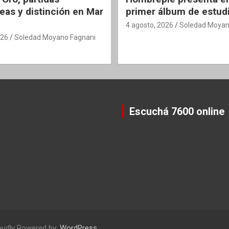
eas y distinción en Mar
primer álbum de estud
4 agosto, 2026
Soledad Moyan
026
Soledad Moyano Fagnani
Escuchá 7600 online
oudly Powered by:
WordPress