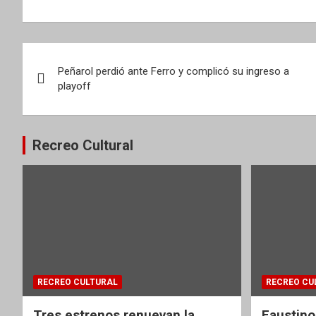
Navegación
Peñarol perdió ante Ferro y complicó su ingreso a
de
playoff
entradas
Recreo Cultural
RECREO CULTURAL
RECREO CU
Tres estrenos renuevan la
Faustino