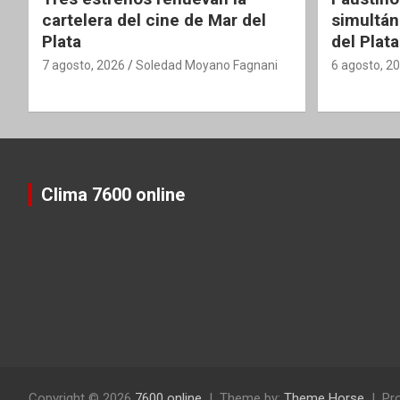
cartelera del cine de Mar del
simultán
Plata
del Plata
7 agosto, 2026
Soledad Moyano Fagnani
6 agosto, 2
Clima 7600 online
Copyright © 2026
7600 online
Theme by:
Theme Horse
Pr