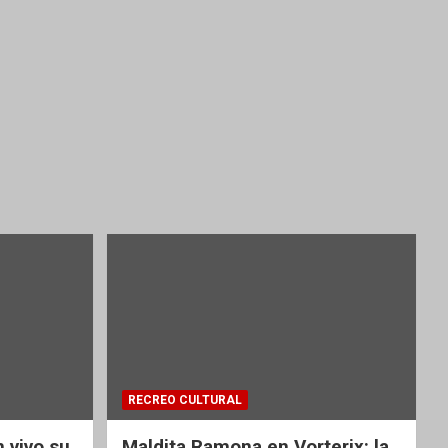
RECREO CULTURAL
 vivo su
Maldita Ramona en Vorterix: la