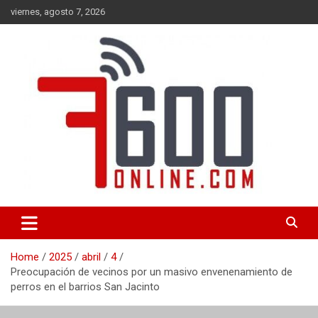
Skip
viernes, agosto 7, 2026
to
content
Portal de noticias de Mar del Plata con toda la información local,
7600 online
nacional e internacional, deportiva y cultural.
Home
2025
abril
4
Preocupación de vecinos por un masivo envenenamiento de
perros en el barrios San Jacinto