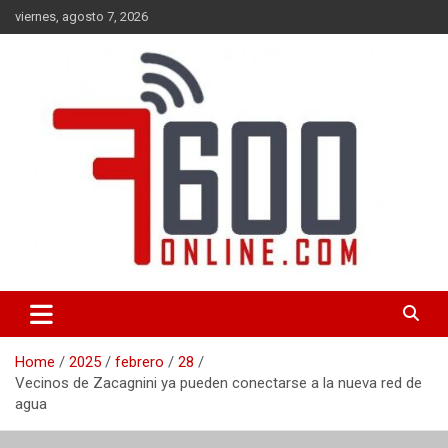
Skip
viernes, agosto 7, 2026
to
content
Portal de noticias de Mar del Plata con toda la información local,
7600 online
nacional e internacional, deportiva y cultural.
Home
2025
febrero
28
Vecinos de Zacagnini ya pueden conectarse a la nueva red de
agua