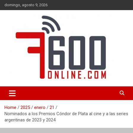
Skip
domingo, agosto 9, 2026
to
content
Portal de noticias de Mar del Plata con toda la información local,
7600 online
nacional e internacional, deportiva y cultural.
Home
2025
enero
21
Nominados a los Premios Cóndor de Plata al cine y a las series
argentinas de 2023 y 2024