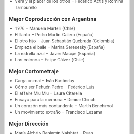
Vera y el placer de los otros – Federico Actis y Romina
Tamburello
Mejor Coproducción con Argentina
1976 – Manuela Martelli (Chile)
El llanto – Pedro Martín-Calero (España)
El otro hijo – Juan Sebastián Quebrada (Colombia)
Empieza el baile – Marina Seresesky (España)
La estrella azul – Javier Macipe (España)
Los colonos – Felipe Gálvez (Chile)
Mejor Cortometraje
Carga animal – Iván Bustinduy
Cómo ser Pehuén Pedre – Federico Luis
El affaire Miu Miu – Laura Citarella
Ensayo para la memoria – Denise Chirich
Un corazón más contundente – Martín Benchimol
Un movimiento extraño – Francisco Lezama
Mejor Dirección
María Alché y Benjamín Naishtat – Puan