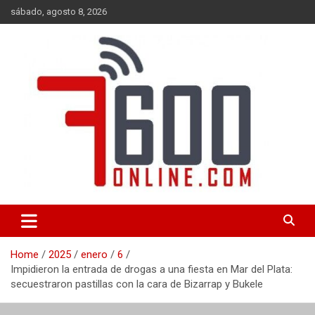
Skip
sábado, agosto 8, 2026
to
content
Portal de noticias de Mar del Plata con toda la información local,
7600 online
nacional e internacional, deportiva y cultural.
Home
2025
enero
6
Impidieron la entrada de drogas a una fiesta en Mar del Plata:
secuestraron pastillas con la cara de Bizarrap y Bukele