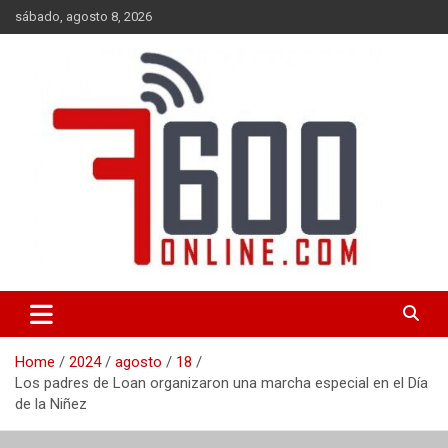
Skip
sábado, agosto 8, 2026
to
content
Portal de noticias de Mar del Plata con toda la información local,
7600 online
nacional e internacional, deportiva y cultural.
Home
2024
agosto
18
Los padres de Loan organizaron una marcha especial en el Día
de la Niñez