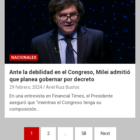
NACIONALES
Ante la debilidad en el Congreso, Milei admitió
que planea gobernar por decreto
29 febrero, 2024
Ariel Ruiz Bustos
En una entrevista en Financial Times, el Presidente
aseguró que “mientras el Congreso tenga su
composición…
Paginación
1
2
…
58
Next