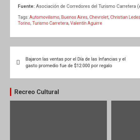
Fuente:
Asociación de Corredores del Turismo Carretera 
Tags:
Automovilismo
,
Buenos Aires
,
Chevrolet
,
Christian Led
Torino
,
Turismo Carretera
,
Valentín Aguirre
Navegación
Bajaron las ventas por el Día de las Infancias y el
de
gasto promedio fue de $12.000 por regalo
entradas
Recreo Cultural