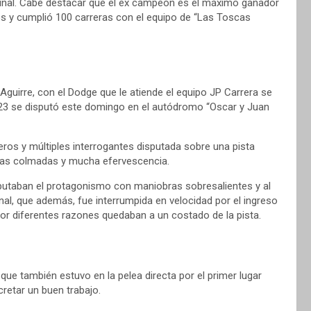
a final. Cabe destacar que el ex campeón es el máximo ganador
os y cumplió 100 carreras con el equipo de “Las Toscas
Aguirre, con el Dodge que le atiende el equipo JP Carrera se
023 se disputó este domingo en el autódromo “Oscar y Juan
ros y múltiples interrogantes disputada sobre una pista
nas colmadas y mucha efervescencia.
sputaban el protagonismo con maniobras sobresalientes y al
inal, que además, fue interrumpida en velocidad por el ingreso
por diferentes razones quedaban a un costado de la pista.
que también estuvo en la pelea directa por el primer lugar
retar un buen trabajo.