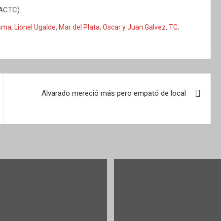
(ACTC).
esma
,
Lionel Ugalde
,
Mar del Plata
,
Oscar y Juan Galvez
,
TC
,
Alvarado mereció más pero empató de local