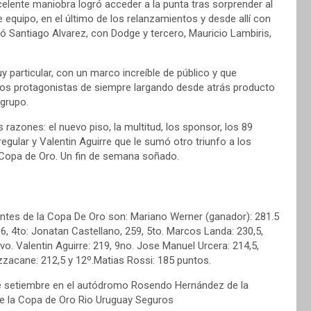
xcelente maniobra logró acceder a la punta tras sorprender al
equipo, en el último de los relanzamientos y desde allí con
ó Santiago Alvarez, con Dodge y tercero, Mauricio Lambiris,
y particular, con un marco increíble de público y que
los protagonistas de siempre largando desde atrás producto
 grupo.
 razones: el nuevo piso, la multitud, los sponsor, los 89
 regular y Valentin Aguirre que le sumó otro triunfo a los
a Copa de Oro. Un fin de semana soñado.
rantes de la Copa De Oro son: Mariano Werner (ganador): 281.5
66, 4to: Jonatan Castellano, 259, 5to. Marcos Landa: 230,5,
o. Valentin Aguirre: 219, 9no. Jose Manuel Urcera: 214,5,
acane: 212,5 y 12º.Matias Rossi: 185 puntos.
de setiembre en el autódromo Rosendo Hernández de la
de la Copa de Oro Rio Uruguay Seguros