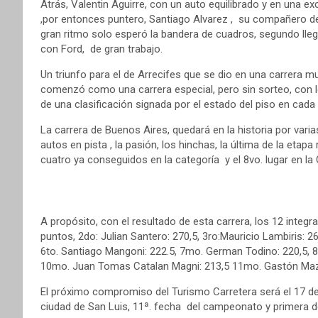
Atrás, Valentin Aguirre, con un auto equilibrado y en una e
,por entonces puntero, Santiago Alvarez , su compañero de 
gran ritmo solo esperó la bandera de cuadros, segundo lleg
con Ford, de gran trabajo.
Un triunfo para el de Arrecifes que se dio en una carrera mu
comenzó como una carrera especial, pero sin sorteo, con 
de una clasificación signada por el estado del piso en cada
La carrera de Buenos Aires, quedará en la historia por varias
autos en pista , la pasión, los hinchas, la última de la etapa
cuatro ya conseguidos en la categoría y el 8vo. lugar en l
A propósito, con el resultado de esta carrera, los 12 integ
puntos, 2do: Julian Santero: 270,5, 3ro:Mauricio Lambiris: 2
6to. Santiago Mangoni: 222.5, 7mo. German Todino: 220,5, 8v
10mo. Juan Tomas Catalan Magni: 213,5 11mo. Gastón Mazz
El próximo compromiso del Turismo Carretera será el 17 
ciudad de San Luis, 11ª. fecha del campeonato y primera 