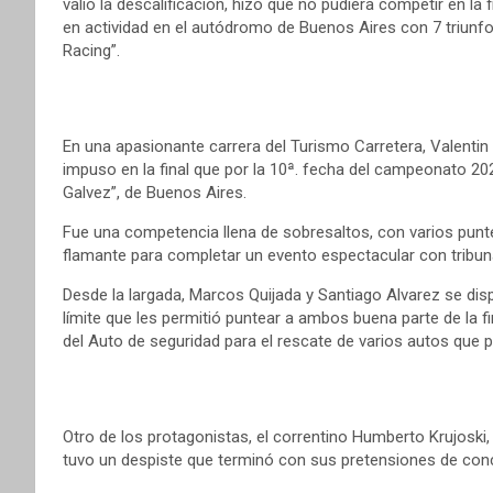
valió la descalificación, hizo que no pudiera competir en l
en actividad en el autódromo de Buenos Aires con 7 triunf
Racing”.
En una apasionante carrera del Turismo Carretera, Valentin 
impuso en la final que por la 10ª. fecha del campeonato 2
Galvez”, de Buenos Aires.
Fue una competencia llena de sobresaltos, con varios punte
flamante para completar un evento espectacular con tribu
Desde la largada, Marcos Quijada y Santiago Alvarez se di
límite que les permitió puntear a ambos buena parte de la f
del Auto de seguridad para el rescate de varios autos que 
Otro de los protagonistas, el correntino Humberto Krujoski, 
tuvo un despiste que terminó con sus pretensiones de conc