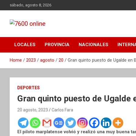
Skip
sábado, agosto 8, 2026
to
content
Portal de noticias de Mar del Plata con toda la información
7600 online
local, nacional e internacional, deportiva y cultural.
LOCALES
PROVINCIA
NACIONALES
INTERN
Home
2023
agosto
20
Gran quinto puesto de Ugalde en 
DEPORTES
Gran quinto puesto de Ugalde 
20 agosto, 2023
Carlos Fara
El piloto marplatense volvió y realizó una muy buena t