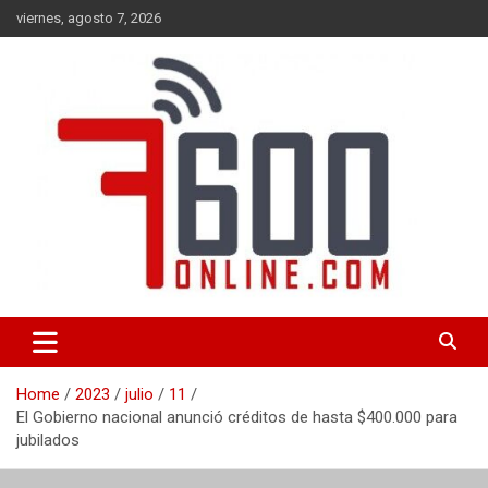
Skip
viernes, agosto 7, 2026
to
content
Portal de noticias de Mar del Plata con toda la información local,
7600 online
nacional e internacional, deportiva y cultural.
Home
2023
julio
11
El Gobierno nacional anunció créditos de hasta $400.000 para
jubilados