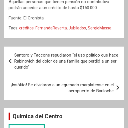
Aquellas personas que tienen pensión no contributiva
podrán acceder a un crédito de hasta $150.000.
Fuente: El Cronista
Tags:
créditos
,
FernandaRaverta
,
Jubilados
,
SergioMassa
Navegación
Santoro y Taccone repudiaron “el uso político que hace
de
Rabinovich del dolor de una familia que perdió a un ser
querido”
entradas
¡Insólito! Se olvidaron a un egresado marplatense en el
aeropuerto de Bariloche
Química del Centro