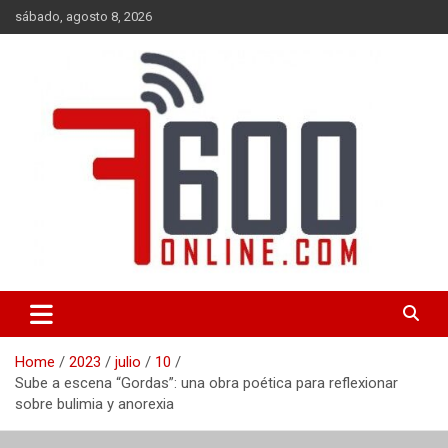
Skip
sábado, agosto 8, 2026
to
content
Portal de noticias de Mar del Plata con toda la información local,
7600 online
nacional e internacional, deportiva y cultural.
Home
2023
julio
10
Sube a escena “Gordas”: una obra poética para reflexionar
sobre bulimia y anorexia