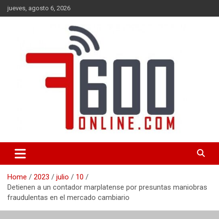
Skip
jueves, agosto 6, 2026
to
content
Portal de noticias de Mar del Plata con toda la información local,
7600 online
nacional e internacional, deportiva y cultural.
Home
2023
julio
10
Detienen a un contador marplatense por presuntas maniobras
fraudulentas en el mercado cambiario